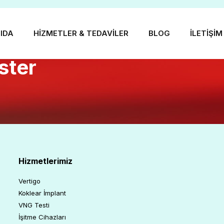
IDA
HIZMETLER & TEDAVILER
BLOG
İLETIŞIM
ster
Hizmetlerimiz
Vertigo
Koklear İmplant
VNG Testi
İşitme Cihazları