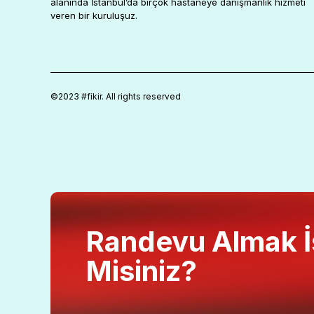
alanında İstanbul’da birçok hastaneye danışmanlık hizmeti
veren bir kuruluşuz.
©2023 #fikir. All rights reserved
Randevu Almak İ
Misiniz?