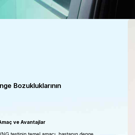
nge Bozukluklarının
Amaç ve Avantajlar
VNG testinin temel amacı, hastanın denge