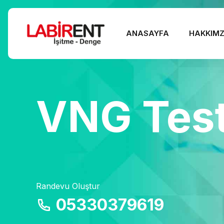
ANASAYFA
HAKKIMZ
VNG Test
Randevu Oluştur
05330379619