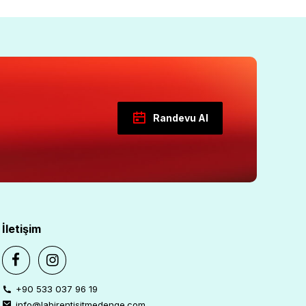
Randevu Al
İletişim
+90 533 037 96 19
info@labirentisitmedenge.com