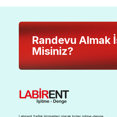
Randevu Almak İ
Misiniz?
Labirent Sağlık Hizmetleri olarak bizler işitme-denge