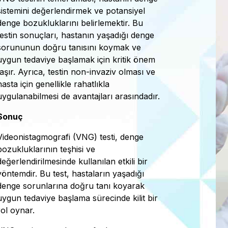
sistemini değerlendirmek ve potansiyel
denge bozukluklarını belirlemektir. Bu
testin sonuçları, hastanın yaşadığı denge
sorununun doğru tanısını koymak ve
uygun tedaviye başlamak için kritik önem
taşır. Ayrıca, testin non-invaziv olması ve
hasta için genellikle rahatlıkla
uygulanabilmesi de avantajları arasındadır.
Sonuç
Videonistagmografi (VNG) testi, denge
bozukluklarının teşhisi ve
değerlendirilmesinde kullanılan etkili bir
yöntemdir. Bu test, hastaların yaşadığı
denge sorunlarına doğru tanı koyarak
uygun tedaviye başlama sürecinde kilit bir
rol oynar.